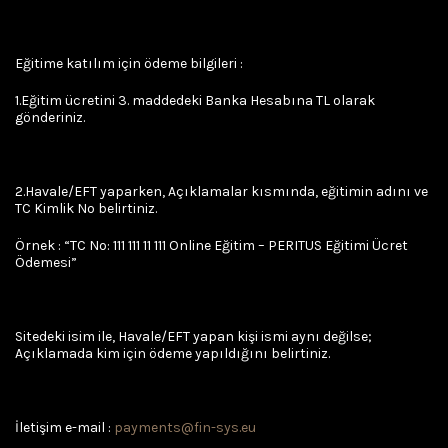
Eğitime katılım için ödeme bilgileri :
1.Eğitim ücretini 3. maddedeki Banka Hesabına TL olarak
gönderiniz.
2.Havale/EFT yaparken, Açıklamalar kısmında, eğitimin adını ve
TC Kimlik No belirtiniz.
Örnek : “TC No: 111 111 11 111 Online Eğitim – PERITUS Eğitimi Ücret
Ödemesi”
Sitedeki isim ile, Havale/EFT yapan kişi ismi aynı değilse;
Açıklamada kim için ödeme yapıldığını belirtiniz.
İletişim e-mail :
payments@fin-sys.eu