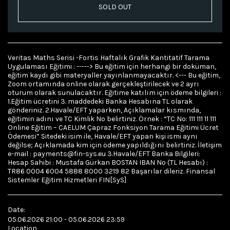
SOLD OUT
Veritas Maths Serisi -Fortis Haftalık Grafik Kantitatif Tarama
Uygulaması Eğitimi : -----> Bu eğitim için herhangi bir doküman,
eğitim kaydı gibi materyaller yayınlanmayacaktır. <--- Bu eğitim,
Zoom ortamında online olarak gerçekleştirilecek ve 2 ayrı
oturum olarak sunulacaktır. Eğitime katılım için ödeme bilgileri :
1.Eğitim ücretini 3. maddedeki Banka Hesabına TL olarak
gönderiniz. 2.Havale/EFT yaparken, Açıklamalar kısmında,
eğitimin adını ve TC Kimlik No belirtiniz. Örnek : “TC No: 111 111 11 111
Online Eğitim – CAELUM Çapraz Fonksiyon Tarama Eğitimi Ücret
Ödemesi” Sitedeki isim ile, Havale/EFT yapan kişi ismi aynı
değilse; Açıklamada kim için ödeme yapıldığını belirtiniz. İletişim
e-mail : payments@fin-sys.eu 3.Havale/EFT Banka Bilgileri:
Hesap Sahibi : Mustafa Gürkan BOSTAN IBAN No (TL Hesabı) :
TR86 0004 6004 5888 8000 3219 82 Başarılar dileriz. Finansal
Sistemler Eğitim Hizmetleri FIN[SyS]
Date:
05.06.2026 21:00 - 05.06.2026 23:59
Location