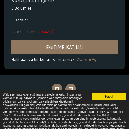
Kurs şunları içerir:
6 Bölümler
6 Dersler
1975
₺
2335
₺
(-15.42%)
EĞITIME KATILIN
Halihazırda bir kullanıcı mısınız?
Oturum Aç
Web sitemizi ziyaret ettiğinizde, çerezlerin kullanılmasına izin
Kabul
vermenizi talep ediyoruz. Çerezler, web tarayıcınız aracılığıyla
bilgisayarınıza veya cihazınıza yerleştirilen küçük metin
Anasayfa
Bu Sitede
Hizmetler
Daha Fazla
dosyalarıdır. Bu çerezler, web sitemizin performansını analiz etmek, kullanıcı tercihlerini
hatırlamak ve reklamları kişiselleştirmek gibi amaçlarla kullanılır. Çerezlerin kullanımına izin
vermek veya reddetmek konusunda seçeneğiniz vardır. Çerezleri kabul etmek, web sitemizin
tüm özelliklerini kullanmanıza olanak tanırken, çerezleri reddetmek bazı özelliklerin
ABONE OLUN
çalışmamasına veya sınırlı bir deneyim yaşamanıza neden olabilir. Web sitemizi kullanarak
çerezlerin kullanımına izin verdiğinizi kabul ederiz. Ancak, çerezleri reddetmek veya yönetmek
isterseniz, web tarayıcınızın ayarlarını değiştirerek çerezleri engelleyebilir veya yönetebilirsiniz.
Çerezleri nasıl yöneteceğiniz konusunda daha fazla bilgi için tarayıcınızın yardım veya destek
Telif Hakkı © 2026 Tüm hakları saklıdır -
FIN[SYS] -