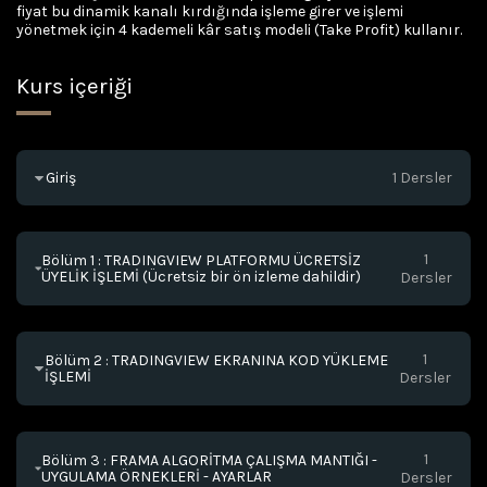
fiyat bu dinamik kanalı kırdığında işleme girer ve işlemi 
yönetmek için 4 kademeli kâr satış modeli (Take Profit) kullanır.
Kurs içeriği
Giriş
1 Dersler
1
Bölüm 1 : TRADINGVIEW PLATFORMU ÜCRETSİZ
ÜYELİK İŞLEMİ
 (Ücretsiz bir ön izleme dahildir)
Dersler
1
Bölüm 2 : TRADINGVIEW EKRANINA KOD YÜKLEME
İŞLEMİ
Dersler
1
Bölüm 3 : FRAMA ALGORİTMA ÇALIŞMA MANTIĞI -
UYGULAMA ÖRNEKLERİ - AYARLAR
Dersler