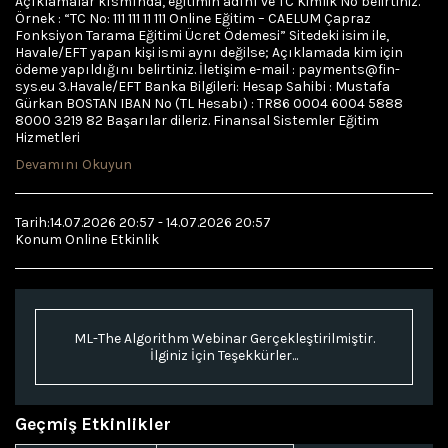
Açıklamalar kısmında, eğitimin adını ve TC Kimlik No belirtiniz.
Örnek : “TC No: 111 111 11 111 Online Eğitim – CAELUM Çapraz
Fonksiyon Tarama Eğitimi Ücret Ödemesi” Sitedeki isim ile,
Havale/EFT yapan kişi ismi aynı değilse; Açıklamada kim için
ödeme yapıldığını belirtiniz. İletişim e-mail : payments@fin-
sys.eu 3.Havale/EFT Banka Bilgileri: Hesap Sahibi : Mustafa
Gürkan BOSTAN IBAN No (TL Hesabı) : TR86 0004 6004 5888
8000 3219 82 Başarılar dileriz. Finansal Sistemler Eğitim
Hizmetleri
Devamını Okuyun
Tarih:
14.07.2026 20:57 - 14.07.2026 20:57
Konum
Online Etkinlik
ML-The Algorithm Webinar Gerçekleştirilmiştir.
İlginiz İçin Teşekkürler...
Geçmiş Etkinlikler