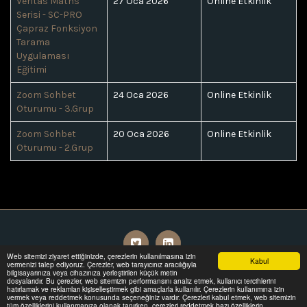
Veritas Maths
27 Oca 2026
Online Etkinlik
Serisi - SC-PRO
Çapraz Fonksiyon
Tarama
Uygulaması
Eğitimi
Zoom Sohbet
24 Oca 2026
Online Etkinlik
Oturumu - 3.Grup
Zoom Sohbet
20 Oca 2026
Online Etkinlik
Oturumu - 2.Grup
Web sitemizi ziyaret ettiğinizde, çerezlerin kullanılmasına izin
Kabul
vermenizi talep ediyoruz. Çerezler, web tarayıcınız aracılığıyla
bilgisayarınıza veya cihazınıza yerleştirilen küçük metin
Anasayfa
Bu Sitede
Hizmetler
Daha Fazla
dosyalarıdır. Bu çerezler, web sitemizin performansını analiz etmek, kullanıcı tercihlerini
hatırlamak ve reklamları kişiselleştirmek gibi amaçlarla kullanılır. Çerezlerin kullanımına izin
vermek veya reddetmek konusunda seçeneğiniz vardır. Çerezleri kabul etmek, web sitemizin
tüm özelliklerini kullanmanıza olanak tanırken, çerezleri reddetmek bazı özelliklerin